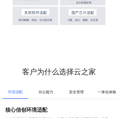
客户为什么选择云之家
环境适配
办公能力
安全管理
一体化体验
核心信创环境适配