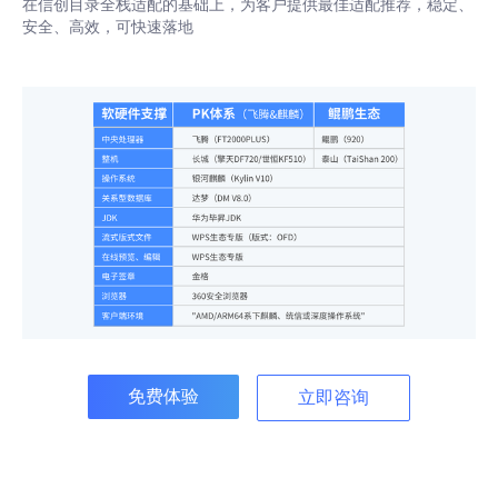
在信创目录全栈适配的基础上，为客户提供最佳适配推荐，稳定、
安全、高效，可快速落地
免费体验
立即咨询